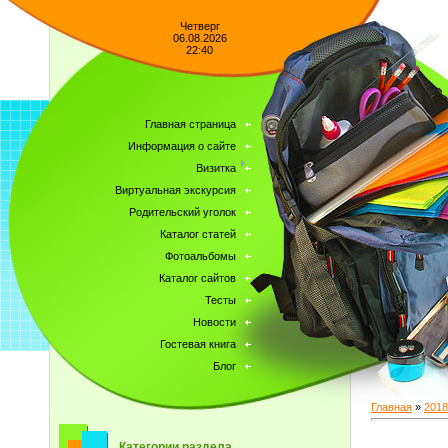
Четверг
06.08.2026
22:40
Главная страница
Информация о сайте
Визитка
Виртуальная экскурсия
Родительский уголок
Каталог статей
Фотоальбомы
Каталог сайтов
Тесты
Новости
Гостевая книга
Блог
Главная
»
2018
Категории раздела