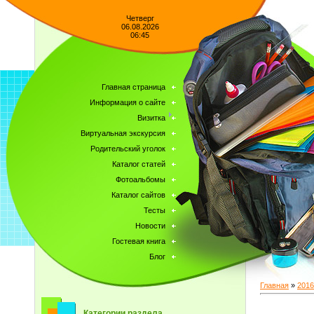
Четверг
06.08.2026
06:45
Главная страница
Информация о сайте
Визитка
Виртуальная экскурсия
Родительский уголок
Каталог статей
Фотоальбомы
Каталог сайтов
Тесты
Новости
Гостевая книга
Блог
Главная
»
2016
Категории раздела