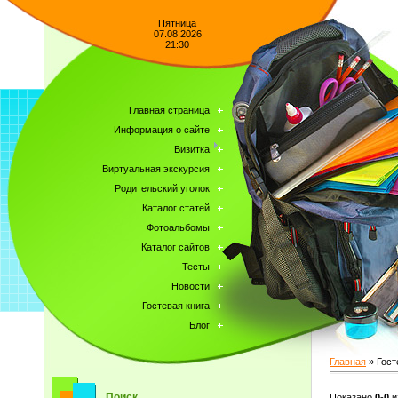
Пятница
07.08.2026
21:30
Главная страница
Информация о сайте
Визитка
Виртуальная экскурсия
Родительский уголок
Каталог статей
Фотоальбомы
Каталог сайтов
Тесты
Новости
Гостевая книга
Блог
Главная
»
Гост
Поиск
Показано
0
-
0
и