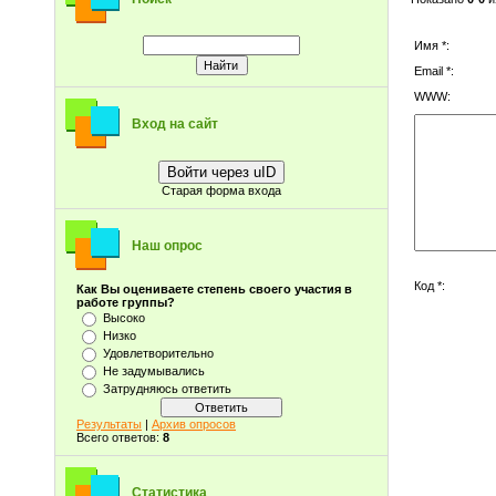
Имя *:
Email *:
WWW:
Вход на сайт
Войти через uID
Старая форма входа
Наш опрос
Код *:
Как Вы оцениваете степень своего участия в
работе группы?
Высоко
Низко
Удовлетворительно
Не задумывались
Затрудняюсь ответить
Результаты
|
Архив опросов
Всего ответов:
8
Статистика