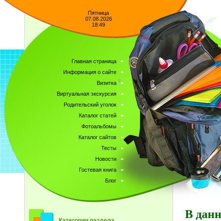
Пятница
07.08.2026
18:49
Главная страница
Информация о сайте
Визитка
Виртуальная экскурсия
Родительский уголок
Каталог статей
Фотоальбомы
Каталог сайтов
Тесты
Новости
Гостевая книга
Блог
В данн
Категории раздела